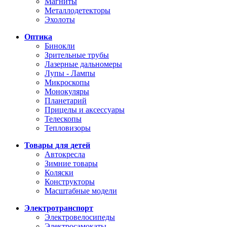
Магниты
Металлодетекторы
Эхолоты
Оптика
Бинокли
Зрительные трубы
Лазерные дальномеры
Лупы - Лампы
Микроскопы
Монокуляры
Планетарий
Прицелы и аксессуары
Телескопы
Тепловизоры
Товары для детей
Автокресла
Зимние товары
Коляски
Конструкторы
Масштабные модели
Электротранспорт
Электровелосипеды
Электросамокаты