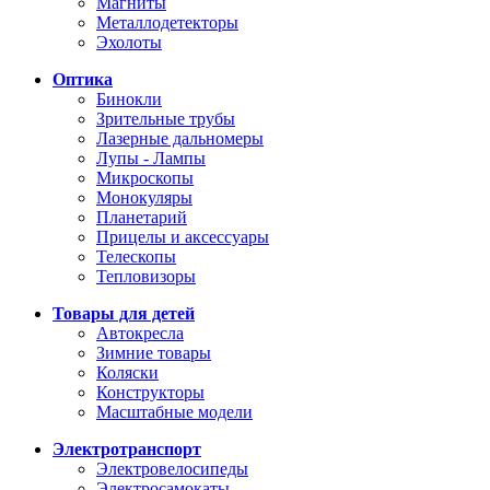
Магниты
Металлодетекторы
Эхолоты
Оптика
Бинокли
Зрительные трубы
Лазерные дальномеры
Лупы - Лампы
Микроскопы
Монокуляры
Планетарий
Прицелы и аксессуары
Телескопы
Тепловизоры
Товары для детей
Автокресла
Зимние товары
Коляски
Конструкторы
Масштабные модели
Электротранспорт
Электровелосипеды
Электросамокаты