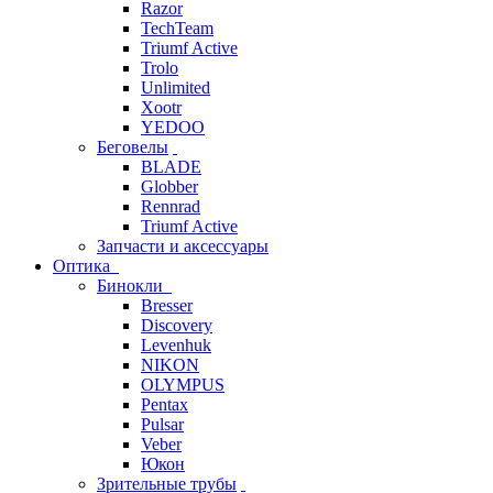
Razor
TechTeam
Triumf Active
Trolo
Unlimited
Xootr
YEDOO
Беговелы
BLADE
Globber
Rennrad
Triumf Active
Запчасти и аксессуары
Оптика
Бинокли
Bresser
Discovery
Levenhuk
NIKON
OLYMPUS
Pentax
Pulsar
Veber
Юкон
Зрительные трубы