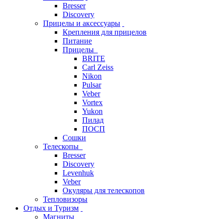
Bresser
Discovery
Прицелы и аксессуары
Крепления для прицелов
Питание
Прицелы
BRITE
Carl Zeiss
Nikon
Pulsar
Veber
Vortex
Yukon
Пилад
ПОСП
Сошки
Телескопы
Bresser
Discovery
Levenhuk
Veber
Окуляры для телескопов
Тепловизоры
Отдых и Туризм
Магниты