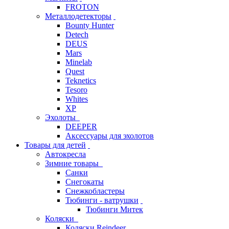
FROTON
Металлодетекторы
Bounty Hunter
Detech
DEUS
Mars
Minelab
Quest
Teknetics
Tesoro
Whites
XP
Эхолоты
DEEPER
Аксессуары для эхолотов
Товары для детей
Автокресла
Зимние товары
Санки
Снегокаты
Снежкобластеры
Тюбинги - ватрушки
Тюбинги Митек
Коляски
Коляски Reindeer