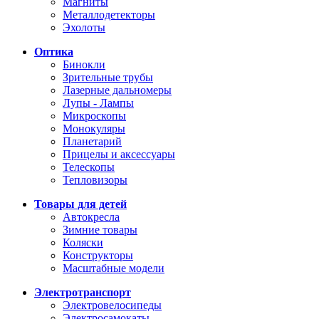
Магниты
Металлодетекторы
Эхолоты
Оптика
Бинокли
Зрительные трубы
Лазерные дальномеры
Лупы - Лампы
Микроскопы
Монокуляры
Планетарий
Прицелы и аксессуары
Телескопы
Тепловизоры
Товары для детей
Автокресла
Зимние товары
Коляски
Конструкторы
Масштабные модели
Электротранспорт
Электровелосипеды
Электросамокаты