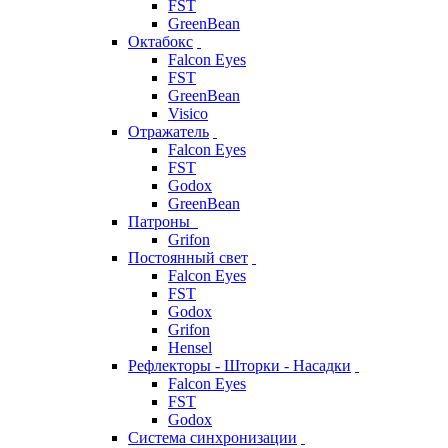
FST
GreenBean
Октабокс
Falcon Eyes
FST
GreenBean
Visico
Отражатель
Falcon Eyes
FST
Godox
GreenBean
Патроны
Grifon
Постоянный свет
Falcon Eyes
FST
Godox
Grifon
Hensel
Рефлекторы - Шторки - Насадки
Falcon Eyes
FST
Godox
Система синхронизации