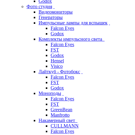
Godox
Фото студия
Видеомониторы
Генераторы
Импульсные лампы для вспышек
Falcon Eyes
Godox
Комплекты импульсного света
Falcon Eyes
FST
Godox
Hensel
Visico
Лайткуб - Фотобокс
Falcon Eyes
FST
Godox
Моноподы
Falcon Eyes
FST
GreenBean
Manfrotto
Накамерный свет
CULLMANN
Falcon Eyes