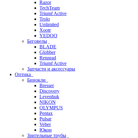
Razor
TechTeam
Triumf Active
Trolo
Unlimited
Xootr
YEDOO
Беговелы
BLADE
Globber
Rennrad
Triumf Active
Запчасти и аксессуары
Оптика
Бинокли
Bresser
Discovery
Levenhuk
NIKON
OLYMPUS
Pentax
Pulsar
Veber
Юкон
Зрительные трубы