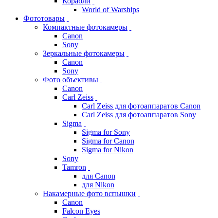
Корабли
World of Warships
Фототовары
Компактные фотокамеры
Canon
Sony
Зеркальные фотокамеры
Canon
Sony
Фото объективы
Canon
Carl Zeiss
Carl Zeiss для фотоаппаратов Canon
Carl Zeiss для фотоаппаратов Sony
Sigma
Sigma for Sony
Sigma for Canon
Sigma for Nikon
Sony
Tamron
для Canon
для Nikon
Накамерные фото вспышки
Canon
Falcon Eyes