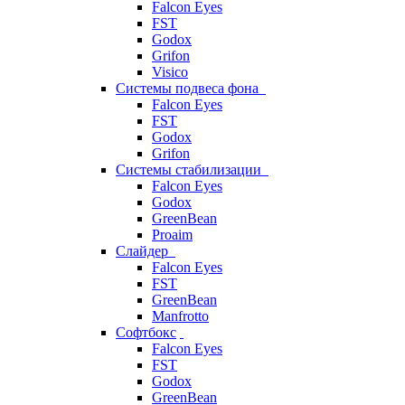
Falcon Eyes
FST
Godox
Grifon
Visico
Системы подвеса фона
Falcon Eyes
FST
Godox
Grifon
Системы стабилизации
Falcon Eyes
Godox
GreenBean
Proaim
Слайдер
Falcon Eyes
FST
GreenBean
Manfrotto
Софтбокс
Falcon Eyes
FST
Godox
GreenBean