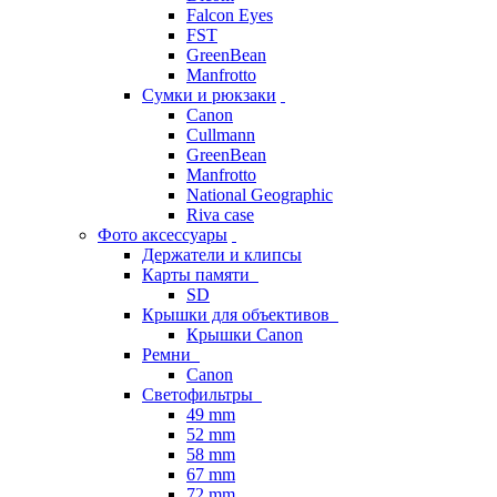
Falcon Eyes
FST
GreenBean
Manfrotto
Сумки и рюкзаки
Canon
Cullmann
GreenBean
Manfrotto
National Geographic
Riva case
Фото аксессуары
Держатели и клипсы
Карты памяти
SD
Крышки для объективов
Крышки Canon
Ремни
Canon
Светофильтры
49 mm
52 mm
58 mm
67 mm
72 mm