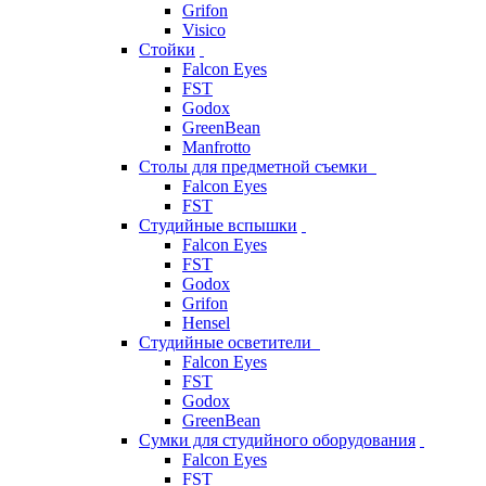
Grifon
Visico
Стойки
Falcon Eyes
FST
Godox
GreenBean
Manfrotto
Столы для предметной съемки
Falcon Eyes
FST
Студийные вспышки
Falcon Eyes
FST
Godox
Grifon
Hensel
Студийные осветители
Falcon Eyes
FST
Godox
GreenBean
Сумки для студийного оборудования
Falcon Eyes
FST