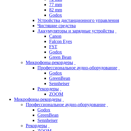
77 mm
82 mm
Godox
Устройства дистанционного управления
Чистящие средства
Аккумуляторы и зарядные устройства
Canon
Falcon Eyes
FST
Godox
Green Bean
Микрофоны-рекордеры
Профессиональное аудио-оборудование
Godox
GreenBean
Sennheiser
Рекордеры
ZOOM
Микрофоны-рекордеры
Профессиональное аудио-оборудование
Godox
GreenBean
Sennheiser
Рекордеры
ZOOM