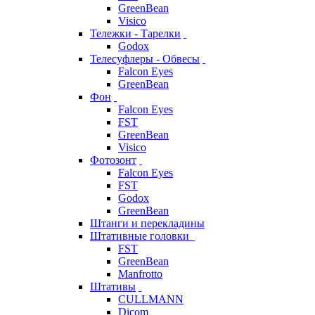
GreenBean
Visico
Тележки - Тарелки
Godox
Телесуфлеры - Обвесы
Falcon Eyes
GreenBean
Фон
Falcon Eyes
FST
GreenBean
Visico
Фотозонт
Falcon Eyes
FST
Godox
GreenBean
Штанги и перекладины
Штативные головки
FST
GreenBean
Manfrotto
Штативы
CULLMANN
Dicom