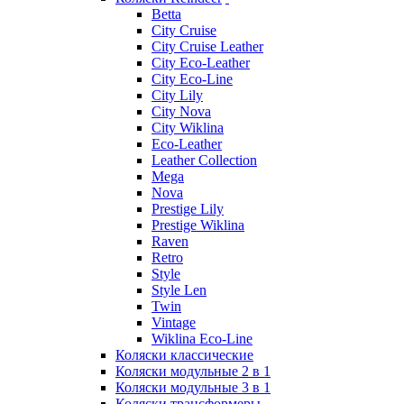
Betta
City Cruise
City Cruise Leather
City Eco-Leather
City Eco-Line
City Lily
City Nova
City Wiklina
Eco-Leather
Leather Collection
Mega
Nova
Prestige Lily
Prestige Wiklina
Raven
Retro
Style
Style Len
Twin
Vintage
Wiklina Eco-Line
Коляски классические
Коляски модульные 2 в 1
Коляски модульные 3 в 1
Коляски трансформеры