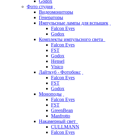
Godox
Фото студия
Видеомониторы
Генераторы
Импульсные лампы для вспышек
Falcon Eyes
Godox
Комплекты импульсного света
Falcon Eyes
FST
Godox
Hensel
Visico
Лайткуб - Фотобокс
Falcon Eyes
FST
Godox
Моноподы
Falcon Eyes
FST
GreenBean
Manfrotto
Накамерный свет
CULLMANN
Falcon Eyes