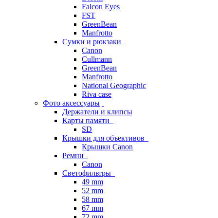
Falcon Eyes
FST
GreenBean
Manfrotto
Сумки и рюкзаки
Canon
Cullmann
GreenBean
Manfrotto
National Geographic
Riva case
Фото аксессуары
Держатели и клипсы
Карты памяти
SD
Крышки для объективов
Крышки Canon
Ремни
Canon
Светофильтры
49 mm
52 mm
58 mm
67 mm
72 mm