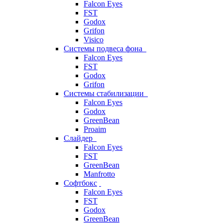
Falcon Eyes
FST
Godox
Grifon
Visico
Системы подвеса фона
Falcon Eyes
FST
Godox
Grifon
Системы стабилизации
Falcon Eyes
Godox
GreenBean
Proaim
Слайдер
Falcon Eyes
FST
GreenBean
Manfrotto
Софтбокс
Falcon Eyes
FST
Godox
GreenBean