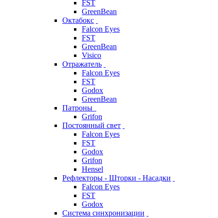
FST
GreenBean
Октабокс
Falcon Eyes
FST
GreenBean
Visico
Отражатель
Falcon Eyes
FST
Godox
GreenBean
Патроны
Grifon
Постоянный свет
Falcon Eyes
FST
Godox
Grifon
Hensel
Рефлекторы - Шторки - Насадки
Falcon Eyes
FST
Godox
Система синхронизации