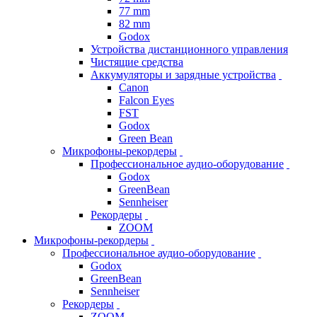
77 mm
82 mm
Godox
Устройства дистанционного управления
Чистящие средства
Аккумуляторы и зарядные устройства
Canon
Falcon Eyes
FST
Godox
Green Bean
Микрофоны-рекордеры
Профессиональное аудио-оборудование
Godox
GreenBean
Sennheiser
Рекордеры
ZOOM
Микрофоны-рекордеры
Профессиональное аудио-оборудование
Godox
GreenBean
Sennheiser
Рекордеры
ZOOM