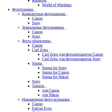
Корабли
World of Warships
Фототовары
Компактные фотокамеры
Canon
Sony
Зеркальные фотокамеры
Canon
Sony
Фото объективы
Canon
Carl Zeiss
Carl Zeiss для фотоаппаратов Canon
Carl Zeiss для фотоаппаратов Sony
Sigma
Sigma for Sony
Sigma for Canon
Sigma for Nikon
Sony
Tamron
для Canon
для Nikon
Накамерные фото вспышки
Canon
Falcon Eyes