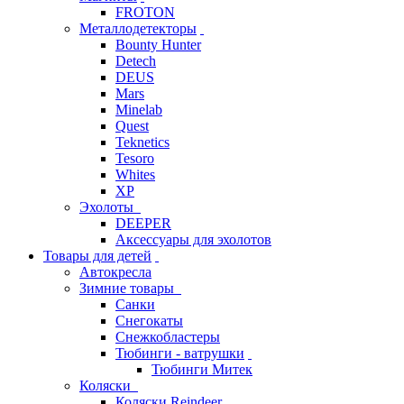
FROTON
Металлодетекторы
Bounty Hunter
Detech
DEUS
Mars
Minelab
Quest
Teknetics
Tesoro
Whites
XP
Эхолоты
DEEPER
Аксессуары для эхолотов
Товары для детей
Автокресла
Зимние товары
Санки
Снегокаты
Снежкобластеры
Тюбинги - ватрушки
Тюбинги Митек
Коляски
Коляски Reindeer