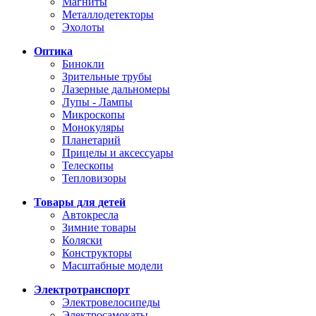
Магниты
Металлодетекторы
Эхолоты
Оптика
Бинокли
Зрительные трубы
Лазерные дальномеры
Лупы - Лампы
Микроскопы
Монокуляры
Планетарий
Прицелы и аксессуары
Телескопы
Тепловизоры
Товары для детей
Автокресла
Зимние товары
Коляски
Конструкторы
Масштабные модели
Электротранспорт
Электровелосипеды
Электросамокаты