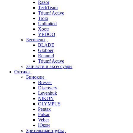
Razor
TechTeam
Triumf Active
Trolo
Unlimited
Xootr
YEDOO
Беговелы
BLADE
Globber
Rennrad
Triumf Active
Запчасти и аксессуары
Оптика
Бинокли
Bresser
Discovery
Levenhuk
NIKON
OLYMPUS
Pentax
Pulsar
Veber
Юкон
Зрительные трубы