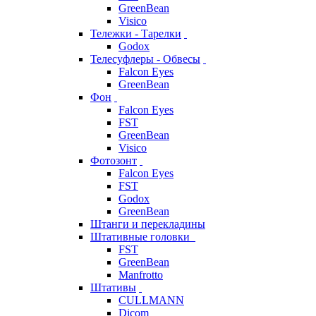
GreenBean
Visico
Тележки - Тарелки
Godox
Телесуфлеры - Обвесы
Falcon Eyes
GreenBean
Фон
Falcon Eyes
FST
GreenBean
Visico
Фотозонт
Falcon Eyes
FST
Godox
GreenBean
Штанги и перекладины
Штативные головки
FST
GreenBean
Manfrotto
Штативы
CULLMANN
Dicom