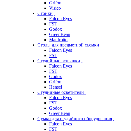
Grifon
Visico
Стойки
Falcon Eyes
FST
Godox
GreenBean
Manfrotto
Столы для предметной съемки
Falcon Eyes
FST
Студийные вспышки
Falcon Eyes
FST
Godox
Grifon
Hensel
Студийные осветители
Falcon Eyes
FST
Godox
GreenBean
Сумки для студийного оборудования
Falcon Eyes
FST