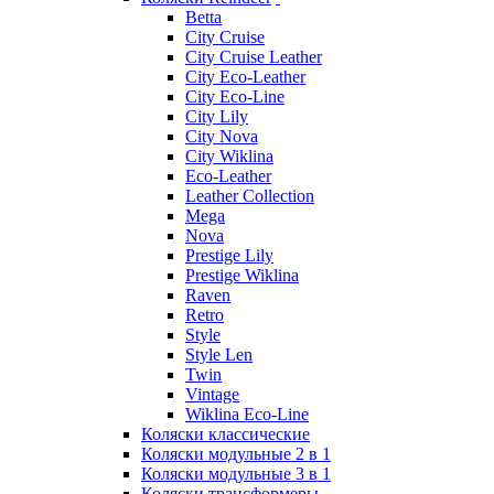
Betta
City Cruise
City Cruise Leather
City Eco-Leather
City Eco-Line
City Lily
City Nova
City Wiklina
Eco-Leather
Leather Collection
Mega
Nova
Prestige Lily
Prestige Wiklina
Raven
Retro
Style
Style Len
Twin
Vintage
Wiklina Eco-Line
Коляски классические
Коляски модульные 2 в 1
Коляски модульные 3 в 1
Коляски трансформеры