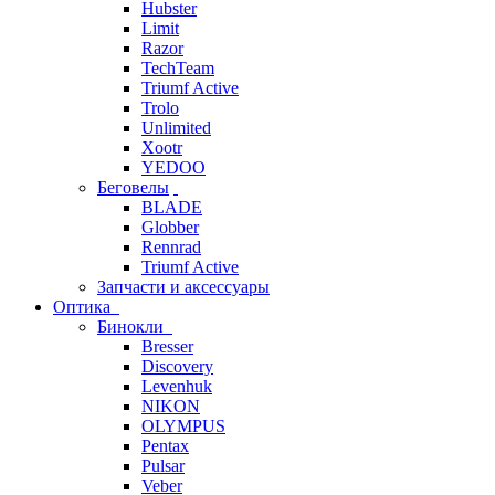
Hubster
Limit
Razor
TechTeam
Triumf Active
Trolo
Unlimited
Xootr
YEDOO
Беговелы
BLADE
Globber
Rennrad
Triumf Active
Запчасти и аксессуары
Оптика
Бинокли
Bresser
Discovery
Levenhuk
NIKON
OLYMPUS
Pentax
Pulsar
Veber