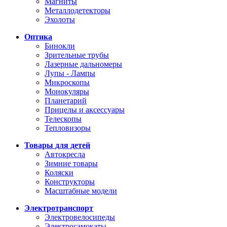
Магниты
Металлодетекторы
Эхолоты
Оптика
Бинокли
Зрительные трубы
Лазерные дальномеры
Лупы - Лампы
Микроскопы
Монокуляры
Планетарий
Прицелы и аксессуары
Телескопы
Тепловизоры
Товары для детей
Автокресла
Зимние товары
Коляски
Конструкторы
Масштабные модели
Электротранспорт
Электровелосипеды
Электросамокаты