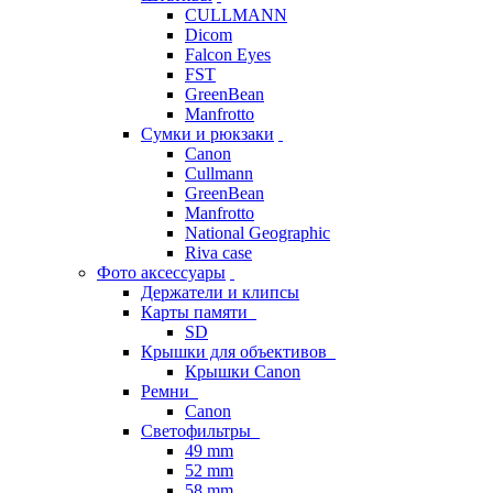
CULLMANN
Dicom
Falcon Eyes
FST
GreenBean
Manfrotto
Сумки и рюкзаки
Canon
Cullmann
GreenBean
Manfrotto
National Geographic
Riva case
Фото аксессуары
Держатели и клипсы
Карты памяти
SD
Крышки для объективов
Крышки Canon
Ремни
Canon
Светофильтры
49 mm
52 mm
58 mm