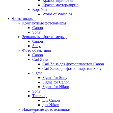
Краска акриловая
Краска мастер-акрил
Корабли
World of Warships
Фототовары
Компактные фотокамеры
Canon
Sony
Зеркальные фотокамеры
Canon
Sony
Фото объективы
Canon
Carl Zeiss
Carl Zeiss для фотоаппаратов Canon
Carl Zeiss для фотоаппаратов Sony
Sigma
Sigma for Sony
Sigma for Canon
Sigma for Nikon
Sony
Tamron
для Canon
для Nikon
Накамерные фото вспышки