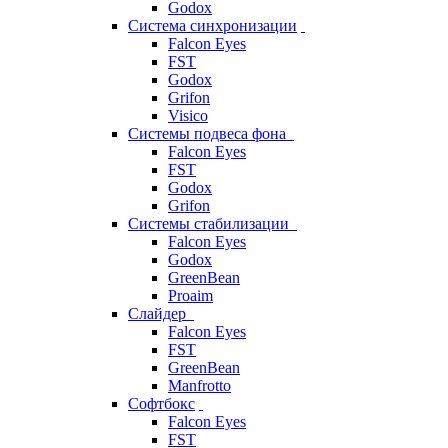
Godox
Система синхронизации
Falcon Eyes
FST
Godox
Grifon
Visico
Системы подвеса фона
Falcon Eyes
FST
Godox
Grifon
Системы стабилизации
Falcon Eyes
Godox
GreenBean
Proaim
Слайдер
Falcon Eyes
FST
GreenBean
Manfrotto
Софтбокс
Falcon Eyes
FST