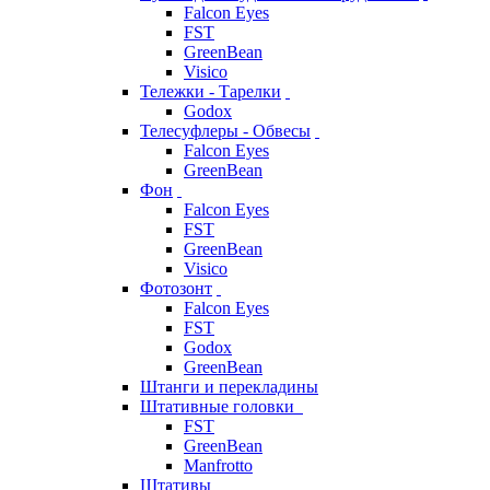
Falcon Eyes
FST
GreenBean
Visico
Тележки - Тарелки
Godox
Телесуфлеры - Обвесы
Falcon Eyes
GreenBean
Фон
Falcon Eyes
FST
GreenBean
Visico
Фотозонт
Falcon Eyes
FST
Godox
GreenBean
Штанги и перекладины
Штативные головки
FST
GreenBean
Manfrotto
Штативы