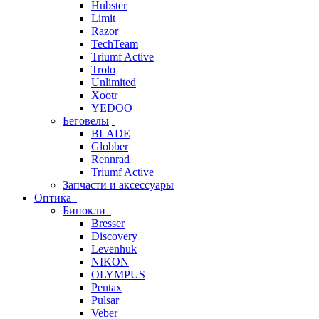
Hubster
Limit
Razor
TechTeam
Triumf Active
Trolo
Unlimited
Xootr
YEDOO
Беговелы
BLADE
Globber
Rennrad
Triumf Active
Запчасти и аксессуары
Оптика
Бинокли
Bresser
Discovery
Levenhuk
NIKON
OLYMPUS
Pentax
Pulsar
Veber