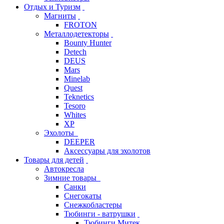
Отдых и Туризм
Магниты
FROTON
Металлодетекторы
Bounty Hunter
Detech
DEUS
Mars
Minelab
Quest
Teknetics
Tesoro
Whites
XP
Эхолоты
DEEPER
Аксессуары для эхолотов
Товары для детей
Автокресла
Зимние товары
Санки
Снегокаты
Снежкобластеры
Тюбинги - ватрушки
Тюбинги Митек