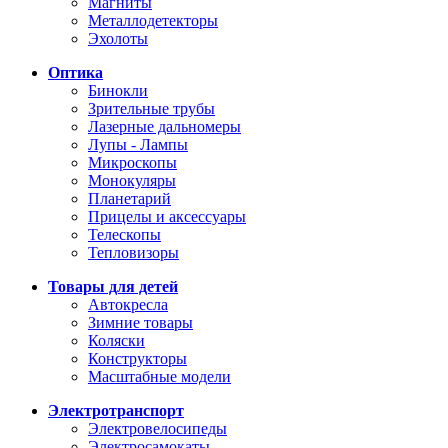
Магниты
Металлодетекторы
Эхолоты
Оптика
Бинокли
Зрительные трубы
Лазерные дальномеры
Лупы - Лампы
Микроскопы
Монокуляры
Планетарий
Прицелы и аксессуары
Телескопы
Тепловизоры
Товары для детей
Автокресла
Зимние товары
Коляски
Конструкторы
Масштабные модели
Электротранспорт
Электровелосипеды
Электросамокаты