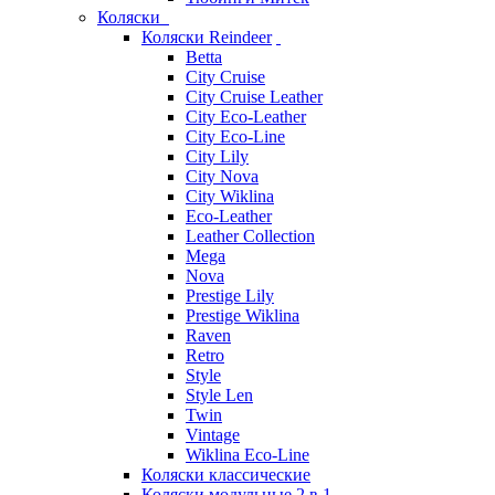
Коляски
Коляски Reindeer
Betta
City Cruise
City Cruise Leather
City Eco-Leather
City Eco-Line
City Lily
City Nova
City Wiklina
Eco-Leather
Leather Collection
Mega
Nova
Prestige Lily
Prestige Wiklina
Raven
Retro
Style
Style Len
Twin
Vintage
Wiklina Eco-Line
Коляски классические
Коляски модульные 2 в 1