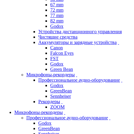
67 mm
72 mm
77 mm
82 mm
Godox
Устройства дистанционного управления
Чистящие средства
Аккумуляторы и зарядные устройства
Canon
Falcon Eyes
FST
Godox
Green Bean
Микрофоны-рекордеры
Профессиональное аудио-оборудование
Godox
GreenBean
Sennheiser
Рекордеры
ZOOM
Микрофоны-рекордеры
Профессиональное аудио-оборудование
Godox
GreenBean
Sennheiser