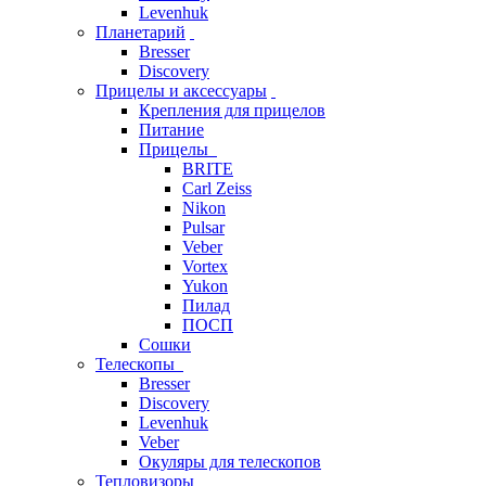
Levenhuk
Планетарий
Bresser
Discovery
Прицелы и аксессуары
Крепления для прицелов
Питание
Прицелы
BRITE
Carl Zeiss
Nikon
Pulsar
Veber
Vortex
Yukon
Пилад
ПОСП
Сошки
Телескопы
Bresser
Discovery
Levenhuk
Veber
Окуляры для телескопов
Тепловизоры