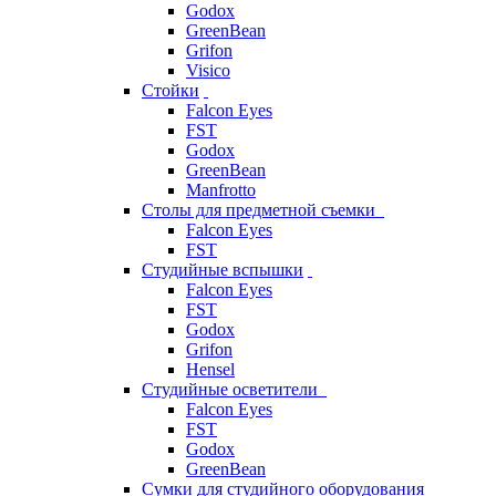
Godox
GreenBean
Grifon
Visico
Стойки
Falcon Eyes
FST
Godox
GreenBean
Manfrotto
Столы для предметной съемки
Falcon Eyes
FST
Студийные вспышки
Falcon Eyes
FST
Godox
Grifon
Hensel
Студийные осветители
Falcon Eyes
FST
Godox
GreenBean
Сумки для студийного оборудования