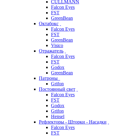
CULLMANN
Falcon Eyes
FST
GreenBean
Октабокс
Falcon Eyes
FST
GreenBean
Visico
Отражатель
Falcon Eyes
FST
Godox
GreenBean
Патроны
Grifon
Постоянный свет
Falcon Eyes
FST
Godox
Grifon
Hensel
Рефлекторы - Шторки - Насадки
Falcon Eyes
FST