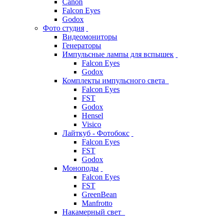
Canon
Falcon Eyes
Godox
Фото студия
Видеомониторы
Генераторы
Импульсные лампы для вспышек
Falcon Eyes
Godox
Комплекты импульсного света
Falcon Eyes
FST
Godox
Hensel
Visico
Лайткуб - Фотобокс
Falcon Eyes
FST
Godox
Моноподы
Falcon Eyes
FST
GreenBean
Manfrotto
Накамерный свет