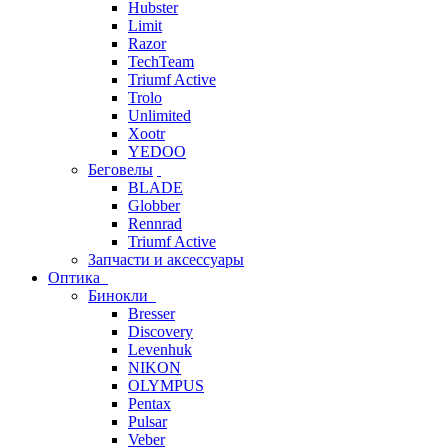
Hubster
Limit
Razor
TechTeam
Triumf Active
Trolo
Unlimited
Xootr
YEDOO
Беговелы
BLADE
Globber
Rennrad
Triumf Active
Запчасти и аксессуары
Оптика
Бинокли
Bresser
Discovery
Levenhuk
NIKON
OLYMPUS
Pentax
Pulsar
Veber