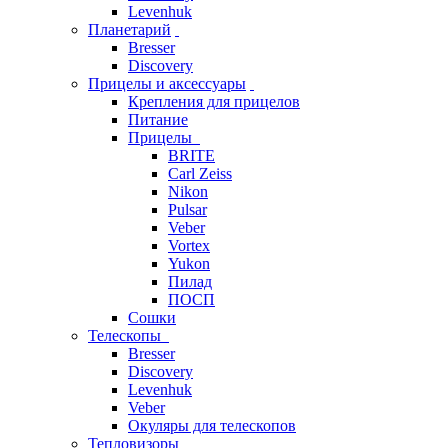
Levenhuk
Планетарий
Bresser
Discovery
Прицелы и аксессуары
Крепления для прицелов
Питание
Прицелы
BRITE
Carl Zeiss
Nikon
Pulsar
Veber
Vortex
Yukon
Пилад
ПОСП
Сошки
Телескопы
Bresser
Discovery
Levenhuk
Veber
Окуляры для телескопов
Тепловизоры