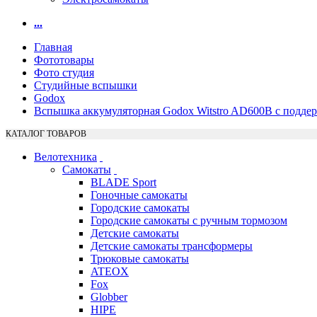
...
Главная
Фототовары
Фото студия
Студийные вспышки
Godox
Вспышка аккумуляторная Godox Witstro AD600B с подде
КАТАЛОГ ТОВАРОВ
Велотехника
Самокаты
BLADE Sport
Гоночные самокаты
Городские самокаты
Городские самокаты с ручным тормозом
Детские самокаты
Детские самокаты трансформеры
Трюковые самокаты
ATEOX
Fox
Globber
HIPE