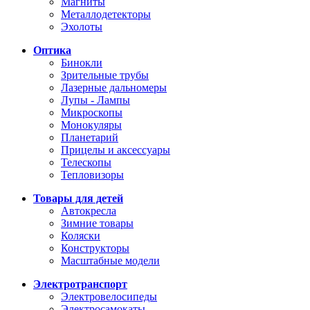
Магниты
Металлодетекторы
Эхолоты
Оптика
Бинокли
Зрительные трубы
Лазерные дальномеры
Лупы - Лампы
Микроскопы
Монокуляры
Планетарий
Прицелы и аксессуары
Телескопы
Тепловизоры
Товары для детей
Автокресла
Зимние товары
Коляски
Конструкторы
Масштабные модели
Электротранспорт
Электровелосипеды
Электросамокаты