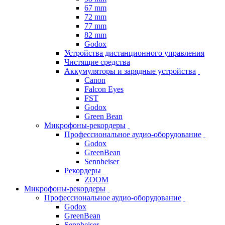
67 mm
72 mm
77 mm
82 mm
Godox
Устройства дистанционного управления
Чистящие средства
Аккумуляторы и зарядные устройства
Canon
Falcon Eyes
FST
Godox
Green Bean
Микрофоны-рекордеры
Профессиональное аудио-оборудование
Godox
GreenBean
Sennheiser
Рекордеры
ZOOM
Микрофоны-рекордеры
Профессиональное аудио-оборудование
Godox
GreenBean
Sennheiser