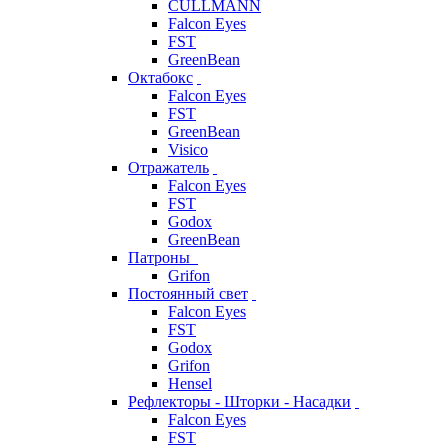
CULLMANN
Falcon Eyes
FST
GreenBean
Октабокс
Falcon Eyes
FST
GreenBean
Visico
Отражатель
Falcon Eyes
FST
Godox
GreenBean
Патроны
Grifon
Постоянный свет
Falcon Eyes
FST
Godox
Grifon
Hensel
Рефлекторы - Шторки - Насадки
Falcon Eyes
FST