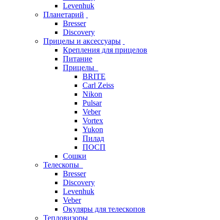
Levenhuk
Планетарий
Bresser
Discovery
Прицелы и аксессуары
Крепления для прицелов
Питание
Прицелы
BRITE
Carl Zeiss
Nikon
Pulsar
Veber
Vortex
Yukon
Пилад
ПОСП
Сошки
Телескопы
Bresser
Discovery
Levenhuk
Veber
Окуляры для телескопов
Тепловизоры