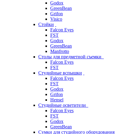
Godox
GreenBean
Grifon
Visico
Стойки
Falcon Eyes
FST
Godox
GreenBean
Manfrotto
Столы для предметной съемки
Falcon Eyes
FST
Студийные вспышки
Falcon Eyes
FST
Godox
Grifon
Hensel
Студийные осветители
Falcon Eyes
FST
Godox
GreenBean
Сумки для студийного оборудования