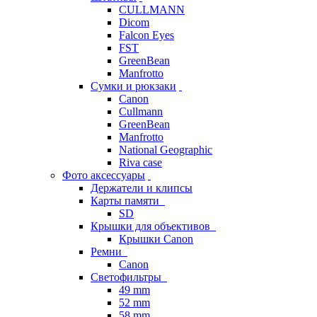
CULLMANN
Dicom
Falcon Eyes
FST
GreenBean
Manfrotto
Сумки и рюкзаки
Canon
Cullmann
GreenBean
Manfrotto
National Geographic
Riva case
Фото аксессуары
Держатели и клипсы
Карты памяти
SD
Крышки для объективов
Крышки Canon
Ремни
Canon
Светофильтры
49 mm
52 mm
58 mm