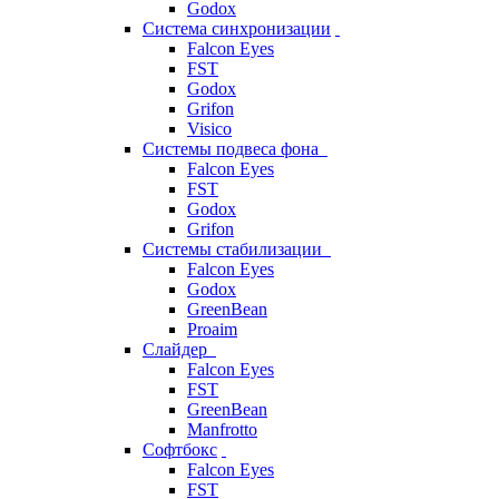
Godox
Система синхронизации
Falcon Eyes
FST
Godox
Grifon
Visico
Системы подвеса фона
Falcon Eyes
FST
Godox
Grifon
Системы стабилизации
Falcon Eyes
Godox
GreenBean
Proaim
Слайдер
Falcon Eyes
FST
GreenBean
Manfrotto
Софтбокс
Falcon Eyes
FST