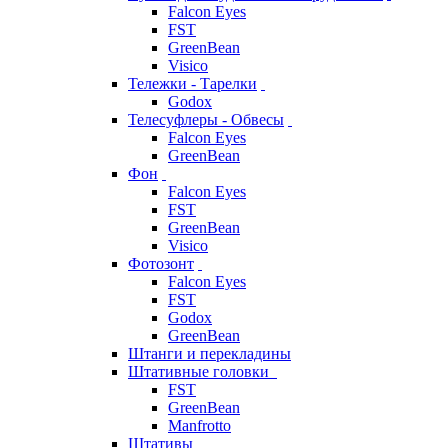
Falcon Eyes
FST
GreenBean
Visico
Тележки - Тарелки
Godox
Телесуфлеры - Обвесы
Falcon Eyes
GreenBean
Фон
Falcon Eyes
FST
GreenBean
Visico
Фотозонт
Falcon Eyes
FST
Godox
GreenBean
Штанги и перекладины
Штативные головки
FST
GreenBean
Manfrotto
Штативы