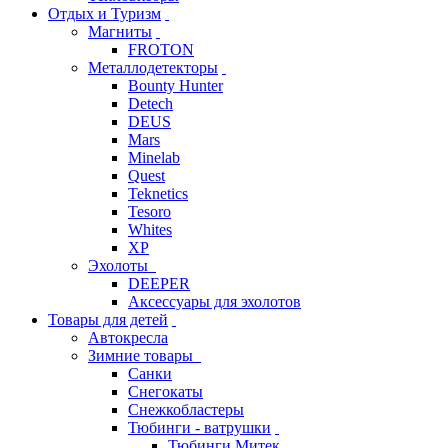
Отдых и Туризм
Магниты
FROTON
Металлодетекторы
Bounty Hunter
Detech
DEUS
Mars
Minelab
Quest
Teknetics
Tesoro
Whites
XP
Эхолоты
DEEPER
Аксессуары для эхолотов
Товары для детей
Автокресла
Зимние товары
Санки
Снегокаты
Снежкобластеры
Тюбинги - ватрушки
Тюбинги Митек