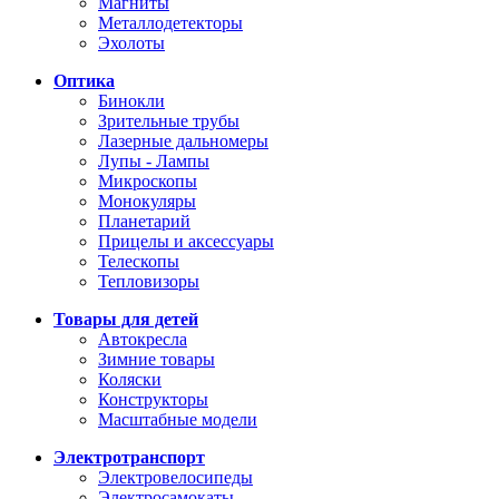
Магниты
Металлодетекторы
Эхолоты
Оптика
Бинокли
Зрительные трубы
Лазерные дальномеры
Лупы - Лампы
Микроскопы
Монокуляры
Планетарий
Прицелы и аксессуары
Телескопы
Тепловизоры
Товары для детей
Автокресла
Зимние товары
Коляски
Конструкторы
Масштабные модели
Электротранспорт
Электровелосипеды
Электросамокаты