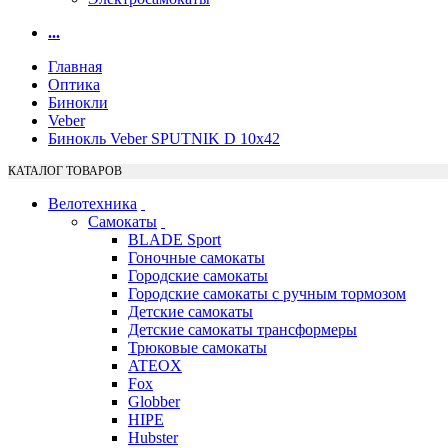
...
Главная
Оптика
Бинокли
Veber
Бинокль Veber SPUTNIK D 10х42
КАТАЛОГ ТОВАРОВ
Велотехника
Самокаты
BLADE Sport
Гоночные самокаты
Городские самокаты
Городские самокаты с ручным тормозом
Детские самокаты
Детские самокаты трансформеры
Трюковые самокаты
ATEOX
Fox
Globber
HIPE
Hubster