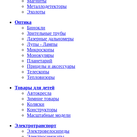
Магниты
Металлодетекторы
Эхолоты
Оптика
Бинокли
Зрительные трубы
Лазерные дальномеры
Лупы - Лампы
Микроскопы
Монокуляры
Планетарий
Прицелы и аксессуары
Телескопы
Тепловизоры
Товары для детей
Автокресла
Зимние товары
Коляски
Конструкторы
Масштабные модели
Электротранспорт
Электровелосипеды
Электросамокаты