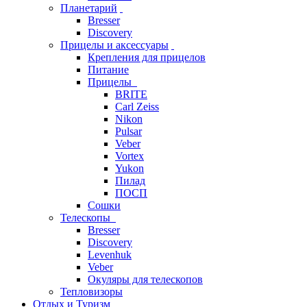
Планетарий
Bresser
Discovery
Прицелы и аксессуары
Крепления для прицелов
Питание
Прицелы
BRITE
Carl Zeiss
Nikon
Pulsar
Veber
Vortex
Yukon
Пилад
ПОСП
Сошки
Телескопы
Bresser
Discovery
Levenhuk
Veber
Окуляры для телескопов
Тепловизоры
Отдых и Туризм