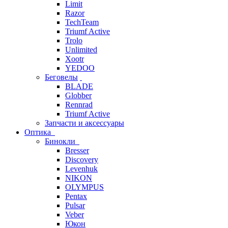
Limit
Razor
TechTeam
Triumf Active
Trolo
Unlimited
Xootr
YEDOO
Беговелы
BLADE
Globber
Rennrad
Triumf Active
Запчасти и аксессуары
Оптика
Бинокли
Bresser
Discovery
Levenhuk
NIKON
OLYMPUS
Pentax
Pulsar
Veber
Юкон