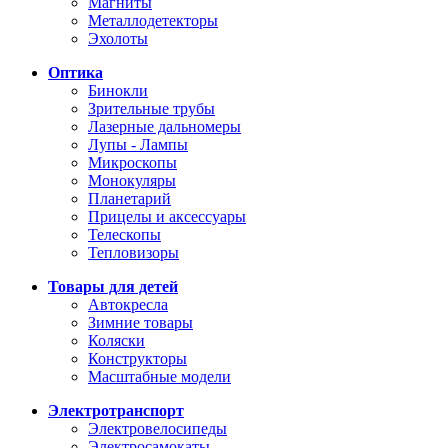
Магниты
Металлодетекторы
Эхолоты
Оптика
Бинокли
Зрительные трубы
Лазерные дальномеры
Лупы - Лампы
Микроскопы
Монокуляры
Планетарий
Прицелы и аксессуары
Телескопы
Тепловизоры
Товары для детей
Автокресла
Зимние товары
Коляски
Конструкторы
Масштабные модели
Электротранспорт
Электровелосипеды
Электросамокаты