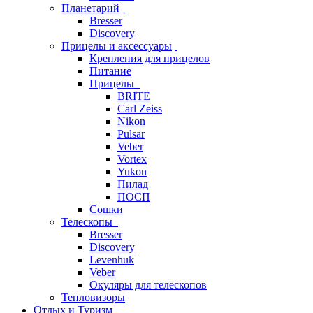
Планетарий
Bresser
Discovery
Прицелы и аксессуары
Крепления для прицелов
Питание
Прицелы
BRITE
Carl Zeiss
Nikon
Pulsar
Veber
Vortex
Yukon
Пилад
ПОСП
Сошки
Телескопы
Bresser
Discovery
Levenhuk
Veber
Окуляры для телескопов
Тепловизоры
Отдых и Туризм